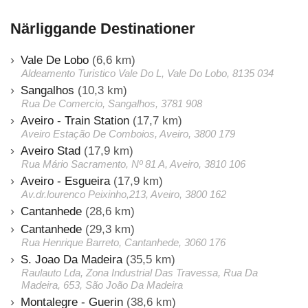
Närliggande Destinationer
Vale De Lobo
(6,6 km)
Aldeamento Turistico Vale Do L, Vale Do Lobo, 8135 034
Sangalhos
(10,3 km)
Rua De Comercio, Sangalhos, 3781 908
Aveiro - Train Station
(17,7 km)
Aveiro Estação De Comboios, Aveiro, 3800 179
Aveiro Stad
(17,9 km)
Rua Mário Sacramento, Nº 81 A, Aveiro, 3810 106
Aveiro - Esgueira
(17,9 km)
Av.dr.lourenco Peixinho,213, Aveiro, 3800 162
Cantanhede
(28,6 km)
Cantanhede
(29,3 km)
Rua Henrique Barreto, Cantanhede, 3060 176
S. Joao Da Madeira
(35,5 km)
Raulauto Lda, Zona Industrial Das Travessa, Rua Da
Madeira, 653, São João Da Madeira
Montalegre - Guerin
(38,6 km)