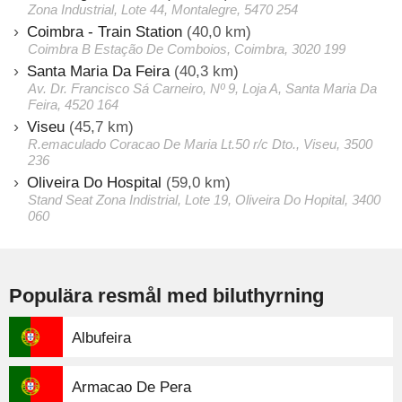
Zona Industrial, Lote 44, Montalegre, 5470 254
Coimbra - Train Station
(40,0 km)
Coimbra B Estação De Comboios, Coimbra, 3020 199
Santa Maria Da Feira
(40,3 km)
Av. Dr. Francisco Sá Carneiro, Nº 9, Loja A, Santa Maria Da
Feira, 4520 164
Viseu
(45,7 km)
R.emaculado Coracao De Maria Lt.50 r/c Dto., Viseu, 3500
236
Oliveira Do Hospital
(59,0 km)
Stand Seat Zona Indistrial, Lote 19, Oliveira Do Hopital, 3400
060
Populära resmål med biluthyrning
Albufeira
Armacao De Pera