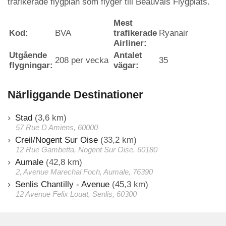
trafikerade flygplan som flyger till Beauvais Flygplats.
Mest
Kod:
BVA
trafikerade
Ryanair
Airliner:
Utgående
Antalet
208 per vecka
35
flygningar:
vägar:
Närliggande Destinationer
Stad
(3,6 km)
57 Rue D Amiens, 60000
Creil/Nogent Sur Oise
(33,2 km)
12 Rue Gambetta, Nogent Sur Oise, 60180
Aumale
(42,8 km)
2, Avenue Marechal Foch, Aumale, 76390
Senlis Chantilly - Avenue
(45,3 km)
12 Avenue Felix Louat, Senlis, 60300