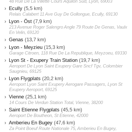
48 Rue De La Villette Cours Aquilon Sud, Lyon, 69003
Ecully
(5,5 km)
Relais Calabert 11 Ave Guy De Gollongue, Ecully, 69130
Lyon - Öst
(7,9 km)
213 Avenue Roger Salengro Angle 79 Route De Genas, Vaulx
En Velin, 69120
Genas
(13,7 km)
Lyon - Meyzieu
(15,3 km)
Garage Citroen, 118 Rue De La Republique, Meyzoeu, 69330
Lyon St - Exupery Train Station
(19,7 km)
Aeroport De Lyon Saint Exupery Gare Sncf Tgv, Colombier
Saugnieu, 69125
Lyon Flygplats
(20,2 km)
Aeroport Lyon Saint Exupery Aerogare Passagers, Lyon St
Exupery Aeroport, 69125
Vienne
(25,1 km)
14 Cours De Verdun Station Total, Vienne, 38200
Saint Etienne Flygplats
(45,5 km)
Aeroport De Boutheon, St Etienne, 42000
Amberieu En Bugey
(47,6 km)
Za Point Boeuf Route Nationale 75, Amberieu En Bugey,