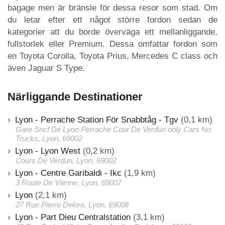
bagage men är bränsle för dessa resor som stad. Om
du letar efter ett något större fordon sedan de
kategorier att du borde överväga ett mellanliggande,
fullstorlek eller Premium. Dessa omfattar fordon som
en Toyota Corolla, Toyota Prius, Mercedes C class och
även Jaguar S Type.
Närliggande Destinationer
Lyon - Perrache Station För Snabbtåg - Tgv
(0,1 km)
Gare Sncf De Lyon Perrache Cour De Verdun only Cars No
Trucks, Lyon, 69002
Lyon - Lyon West
(0,2 km)
Cours De Verdun, Lyon, 69002
Lyon - Centre Garibaldi - Ikc
(1,9 km)
3 Route De Vienne, Lyon, 69007
Lyon
(2,1 km)
27 Rue Pierre Delore, Lyon, 69008
Lyon - Part Dieu Centralstation
(3,1 km)