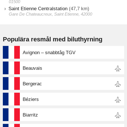
01500
Saint Etienne Centralstation
(47,7 km)
Gare De Chateaucreux, Saint Etienne, 42000
Populära resmål med biluthyrning
Avignon – snabbtåg TGV
Beauvais
Bergerac
Béziers
Biarritz