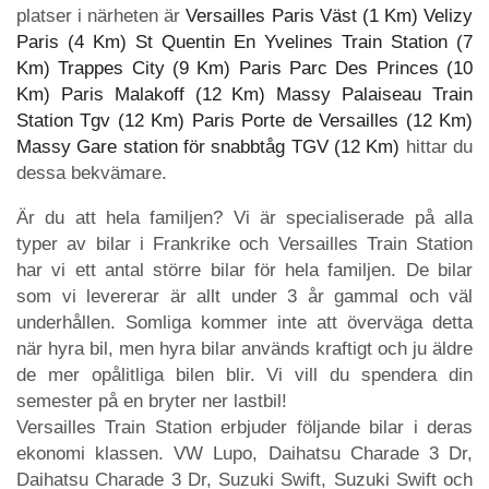
platser i närheten är
Versailles Paris Väst (1 Km)
Velizy
Paris (4 Km)
St Quentin En Yvelines Train Station (7
Km)
Trappes City (9 Km)
Paris Parc Des Princes (10
Km)
Paris Malakoff (12 Km)
Massy Palaiseau Train
Station Tgv (12 Km)
Paris Porte de Versailles (12 Km)
Massy Gare station för snabbtåg TGV (12 Km)
hittar du
dessa bekvämare.
Är du att hela familjen? Vi är specialiserade på alla
typer av bilar i Frankrike och Versailles Train Station
har vi ett antal större bilar för hela familjen. De bilar
som vi levererar är allt under 3 år gammal och väl
underhållen. Somliga kommer inte att överväga detta
när hyra bil, men hyra bilar används kraftigt och ju äldre
de mer opålitliga bilen blir. Vi vill du spendera din
semester på en bryter ner lastbil!
Versailles Train Station erbjuder följande bilar i deras
ekonomi klassen. VW Lupo, Daihatsu Charade 3 Dr,
Daihatsu Charade 3 Dr, Suzuki Swift, Suzuki Swift och