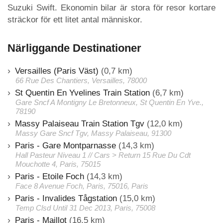
Suzuki Swift. Ekonomin bilar är stora för resor kortare
sträckor för ett litet antal människor.
Närliggande Destinationer
Versailles (Paris Väst)
(0,7 km)
66 Rue Des Chantiers, Versailles, 78000
St Quentin En Yvelines Train Station
(6,7 km)
Gare Sncf A Montigny Le Bretonneux, St Quentin En Yve.,
78190
Massy Palaiseau Train Station Tgv
(12,0 km)
Massy Gare Sncf Tgv, Massy Palaiseau, 91300
Paris - Gare Montparnasse
(14,3 km)
Hall Pasteur Niveau 1 // Cars > Return 15 Rue Du Cdt
Mouchotte 4, Paris, 75015
Paris - Etoile Foch
(14,3 km)
Face 8 Avenue Foch, Paris, 75016, Paris
Paris - Invalides Tågstation
(15,0 km)
Temp Clsd Until 31 Dec 2013, Paris, 75008
Paris - Maillot
(16,5 km)