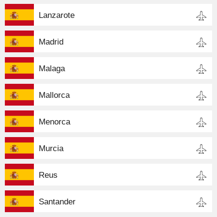
Lanzarote
Madrid
Malaga
Mallorca
Menorca
Murcia
Reus
Santander