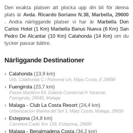
Den exakta platsen att plocka upp din bil för denna
plats är
Avda. Ricardo Soriano N.38, Marbella, 29600
. Andra närliggande platser vi har är
Marbella Don
Carlos Hotel (1 Km)
Marbella Banus Nueva (6 Km)
San
Pedro De Alcantar (10 Km)
Calahonda (14 Km)
om du
tycker passar bättre.
Närliggande Destinationer
Calahonda
(13,9 km)
Urb. Calahonda C / Romeral s/n, Mijas Costa, E 29688
Fuengirola
(23,7 km)
Paseo Maritimo 64, Galeria Comercial H Yaramar,
Fuengirola, 29640, Malaga
Malaga - Club La Costa Resort
(24,4 km)
Urbanizacion Marina del Sol 3, Mijaz Costa, Malaga, 29650
Estepona
(24,8 km)
Carretera Cadiz Km 159, Estepona, 29680
Malaga - Benalmadena Costa
(34,2 km)