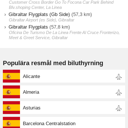
Customer Cross Border Go To Focona Car Park Behind
Blv.shoping Center, La Linea
Gibraltar Flygplats (Gb Side)
(57,3 km)
Gibraltar Airport (es Side), Gibraltar
Gibraltar Flygplats
(57,8 km)
Oficina De Turismo De La Linea Frente Al Cruce Fronterizo,
Meet & Greet Service, Gibraltar
Populära resmål med biluthyrning
Alicante
Almeria
Asturias
Barcelona Centralstation