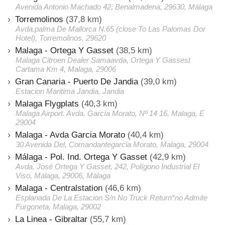
Avenida Antonio Machado 42, Benalmadena, 29630, Málaga
Torremolinos
(37,8 km)
Avda.palma De Mallorca N.65 (close To Las Palomas Dor
Hotel), Torremolinos, 29620
Malaga - Ortega Y Gasset
(38,5 km)
Malaga Citroen Dealer Samaavda, Ortega Y Gassest
Cartama Km 4, Malaga, 29006
Gran Canaria - Puerto De Jandia
(39,0 km)
Estacion Maritima Jandia, Jandia
Malaga Flygplats
(40,3 km)
Malaga Airport. Avda. García Morato, Nº 14 16, Malaga, E
29004
Malaga - Avda Garcia Morato
(40,4 km)
30 Avenida Del, Comandantegarcia Morato, Malaga, 29004
Málaga - Pol. Ind. Ortega Y Gasset
(42,9 km)
Avda. José Ortega Y Gasset, 242, Polígono Industrial El
Viso, Málaga, 29006, Málaga
Malaga - Centralstation
(46,6 km)
Esplanada De La Estacion S/n No Truck Return*no Admite
Furgoneta, Malaga, 29002
La Linea - Gibraltar
(55,7 km)