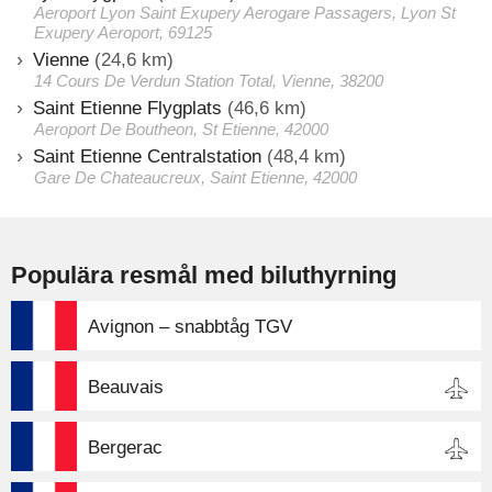
Aeroport Lyon Saint Exupery Aerogare Passagers, Lyon St
Exupery Aeroport, 69125
Vienne
(24,6 km)
14 Cours De Verdun Station Total, Vienne, 38200
Saint Etienne Flygplats
(46,6 km)
Aeroport De Boutheon, St Etienne, 42000
Saint Etienne Centralstation
(48,4 km)
Gare De Chateaucreux, Saint Etienne, 42000
Populära resmål med biluthyrning
Avignon – snabbtåg TGV
Beauvais
Bergerac