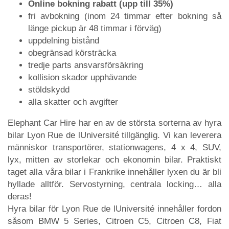
Online bokning rabatt (upp till 35%)
fri avbokning (inom 24 timmar efter bokning så
länge pickup är 48 timmar i förväg)
uppdelning bistånd
obegränsad körsträcka
tredje parts ansvarsförsäkring
kollision skador upphävande
stöldskydd
alla skatter och avgifter
Elephant Car Hire har en av de största sorterna av hyra
bilar Lyon Rue de lUniversité tillgänglig. Vi kan leverera
människor transportörer, stationwagens, 4 x 4, SUV,
lyx, mitten av storlekar och ekonomin bilar. Praktiskt
taget alla våra bilar i Frankrike innehåller lyxen du är bli
hyllade alltför. Servostyrning, centrala locking… alla
deras!
Hyra bilar för Lyon Rue de lUniversité innehåller fordon
såsom BMW 5 Series, Citroen C5, Citroen C8, Fiat