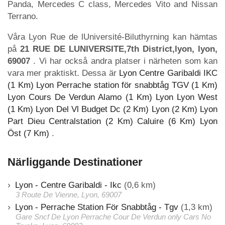
Panda, Mercedes C class, Mercedes Vito and Nissan
Terrano.
Våra Lyon Rue de lUniversité-Biluthyrning kan hämtas
på
21 RUE DE LUNIVERSITE,7th District,lyon, lyon,
69007
. Vi har också andra platser i närheten som kan
vara mer praktiskt. Dessa är
Lyon Centre Garibaldi IKC
(1 Km)
Lyon Perrache station för snabbtåg TGV (1 Km)
Lyon Cours De Verdun Alamo (1 Km)
Lyon Lyon West
(1 Km)
Lyon Del Vl Budget Dc (2 Km)
Lyon (2 Km)
Lyon
Part Dieu Centralstation (2 Km)
Caluire (6 Km)
Lyon
Öst (7 Km)
.
Närliggande Destinationer
Lyon - Centre Garibaldi - Ikc
(0,6 km)
3 Route De Vienne, Lyon, 69007
Lyon - Perrache Station För Snabbtåg - Tgv
(1,3 km)
Gare Sncf De Lyon Perrache Cour De Verdun only Cars No