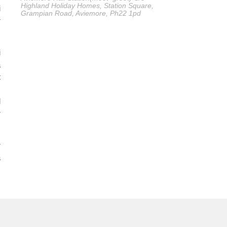
Highland Holiday Homes, Station Square,
i
Grampian Road, Aviemore, Ph22 1pd
r
i
a
t
d
r
r
a