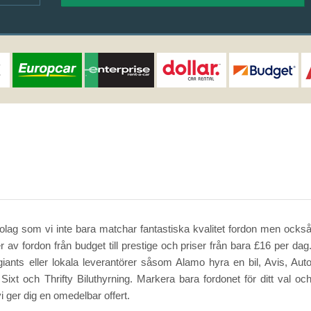
bolag som vi inte bara matchar fantastiska kvalitet fordon men ocks
er av fordon från budget till prestige och priser från bara £16 per dag
giants eller lokala leverantörer såsom Alamo hyra en bil, Avis, Aut
Sixt och Thrifty Biluthyrning. Markera bara fordonet för ditt val oc
i ger dig en omedelbar offert.