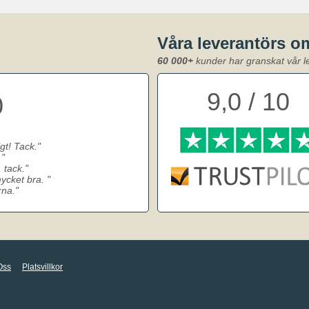
Våra leverantörs 
60 000+
kunder har granskat vår l
9,0 / 10
0
gt! Tack.
.
 tack.
 mycket bra.
rna.
Oss
Platsvillkor