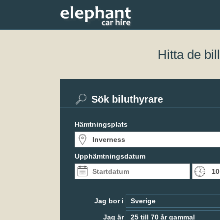
Hitta de bi
Sök biluthyrare
Hämtningsplats
Upphämtningsdatum
Jag bor i
Jag är