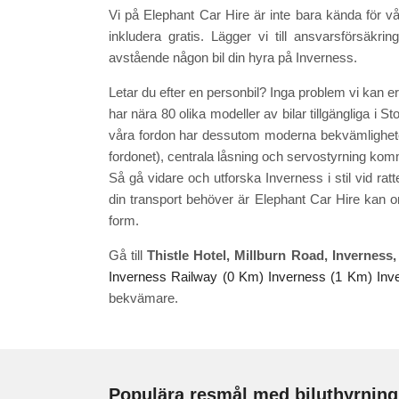
Vi på Elephant Car Hire är inte bara kända för vå
inkludera gratis. Lägger vi till ansvarsförsäkr
avstående någon bil din hyra på Inverness.
Letar du efter en personbil? Inga problem vi kan erb
har nära 80 olika modeller av bilar tillgängliga i Sto
våra fordon har dessutom moderna bekvämligheter s
fordonet), centrala låsning och servostyrning komm
Så gå vidare och utforska Inverness i stil vid ra
din transport behöver är Elephant Car Hire kan ord
form.
Gå till
Thistle Hotel, Millburn Road, Inverness,
Inverness Railway (0 Km)
Inverness (1 Km)
Inv
bekvämare.
Populära resmål med biluthyrning