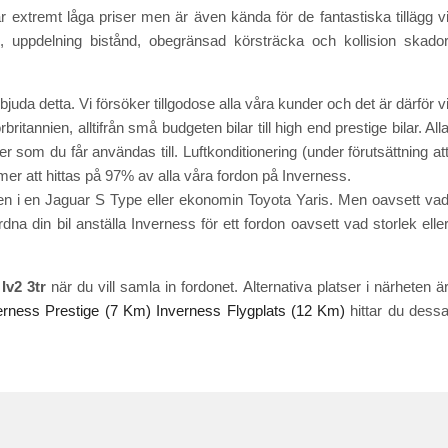
r extremt låga priser men är även kända för de fantastiska tillägg v
ing, uppdelning bistånd, obegränsad körsträcka och kollision skado
juda detta. Vi försöker tillgodose alla våra kunder och det är därför v
rbritannien, alltifrån små budgeten bilar till high end prestige bilar. All
om du får användas till. Luftkonditionering (under förutsättning at
er att hittas på 97% av alla våra fordon på Inverness.
tten i en Jaguar S Type eller ekonomin Toyota Yaris. Men oavsett va
na din bil anställa Inverness för ett fordon oavsett vad storlek elle
 Iv2 3tr
när du vill samla in fordonet. Alternativa platser i närheten ä
erness Prestige (7 Km)
Inverness Flygplats (12 Km)
hittar du dess