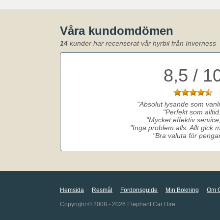
Våra kundomdömen
14
kunder har recenserat vår hyrbil från Inverness
8,5 / 1
Absolut lysande som vanli
Perfekt som alltid
Mycket effektiv service,
Inga problem alls. Allt gick
Bra valuta för penga
Hemsida
Resmål
Fordonsguide
Min Bokning
Om 
Copyright © 2008 - 2026 Elephant Car Hire