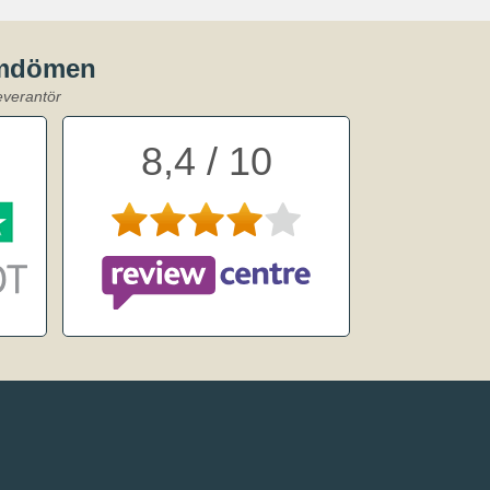
omdömen
everantör
8,4 / 10