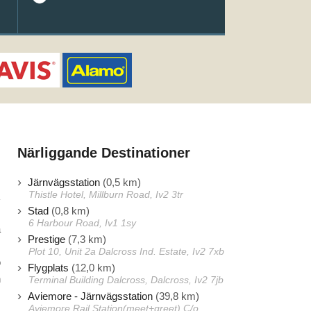
Närliggande Destinationer
Järnvägsstation
(0,5 km)
Thistle Hotel, Millburn Road, Iv2 3tr
Stad
(0,8 km)
6 Harbour Road, Iv1 1sy
å
Prestige
(7,3 km)
.
Plot 10, Unit 2a Dalcross Ind. Estate, Iv2 7xb
o
Flygplats
(12,0 km)
h
Terminal Building Dalcross, Dalcross, Iv2 7jb
Aviemore - Järnvägsstation
(39,8 km)
Aviemore Rail Station(meet+greet) C/o