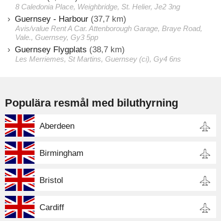
8 Caledonia Place, Weighbridge, St. Helier, Je2 3ng
Guernsey - Harbour
(37,7 km)
Avis/value Rent A Car. Attenborough Garage, Braye Road,
Vale., Guernsey, Gy3 5pp
Guernsey Flygplats
(38,7 km)
Les Merriemes, St Martins, Guernsey (ci), Gy4 6ns
Populära resmål med biluthyrning
Aberdeen
Birmingham
Bristol
Cardiff