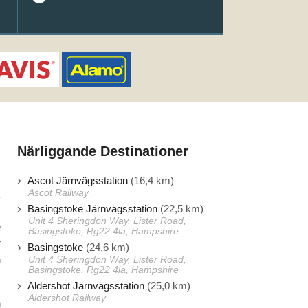
Närliggande Destinationer
Ascot Järnvägsstation
(16,4 km)
Ascot Railway
Basingstoke Järnvägsstation
(22,5 km)
Unit 4 Sheringdon Way, Lister Road,
e
Basingstoke, Rg22 4la, Hampshire
r
Basingstoke
(24,6 km)
n
Unit 4 Sheringdon Way, Lister Road,
Basingstoke, Rg22 4la, Hampshire
Aldershot Järnvägsstation
(25,0 km)
Aldershot Railway
h