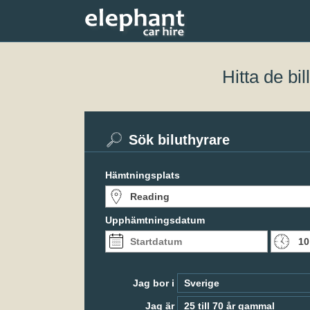
Hitta de bi
Sök biluthyrare
Hämtningsplats
Upphämtningsdatum
Jag bor i
Jag är