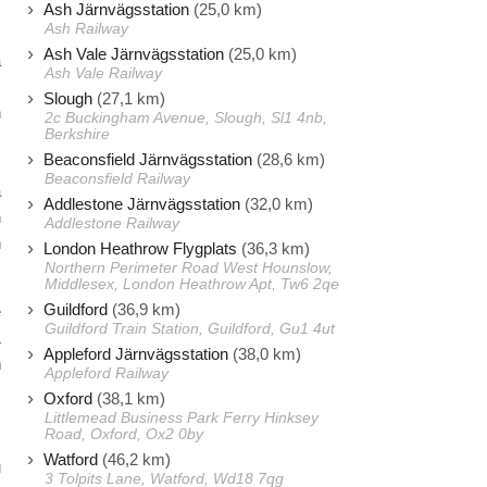
Ash Järnvägsstation
(25,0 km)
Ash Railway
Ash Vale Järnvägsstation
(25,0 km)
a
Ash Vale Railway
.
Slough
(27,1 km)
n
2c Buckingham Avenue, Slough, Sl1 4nb,
Berkshire
s
Beaconsfield Järnvägsstation
(28,6 km)
Beaconsfield Railway
a
Addlestone Järnvägsstation
(32,0 km)
n
Addlestone Railway
n
London Heathrow Flygplats
(36,3 km)
Northern Perimeter Road West Hounslow,
Middlesex, London Heathrow Apt, Tw6 2qe
Guildford
(36,9 km)
e
Guildford Train Station, Guildford, Gu1 4ut
1
Appleford Järnvägsstation
(38,0 km)
n
Appleford Railway
Oxford
(38,1 km)
Littlemead Business Park Ferry Hinksey
Road, Oxford, Ox2 0by
Watford
(46,2 km)
u
3 Tolpits Lane, Watford, Wd18 7qg