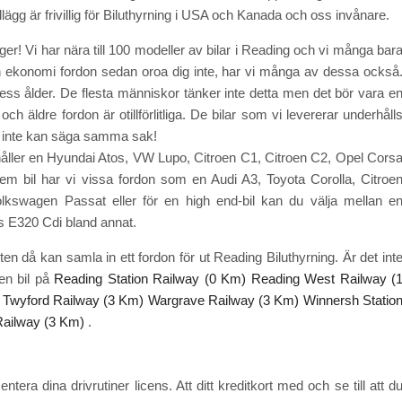
llägg är frivillig för Biluthyrning i USA och Kanada och oss invånare.
ger! Vi har nära till 100 modeller av bilar i Reading och vi många bar
n ekonomi fordon sedan oroa dig inte, har vi många av dessa också
dess ålder. De flesta människor tänker inte detta men det bör vara e
ch äldre fordon är otillförlitliga. De bilar som vi levererar underhåll
r inte kan säga samma sak!
ehåller en Hyundai Atos, VW Lupo, Citroen C1, Citroen C2, Opel Cors
m bil har vi vissa fordon som en Audi A3, Toyota Corolla, Citroe
kswagen Passat eller för en high end-bil kan du välja mellan e
 E320 Cdi bland annat.
ten då kan samla in ett fordon för ut Reading Biluthyrning. Är det int
en bil på
Reading Station Railway (0 Km)
Reading West Railway (
Twyford Railway (3 Km)
Wargrave Railway (3 Km)
Winnersh Statio
Railway (3 Km)
.
tera dina drivrutiner licens. Att ditt kreditkort med och se till att d