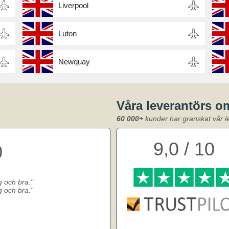
Liverpool
Luton
Newquay
Våra leverantörs 
60 000+
kunder har granskat vår l
9,0 / 10
0
lig och bra.
lig och bra.