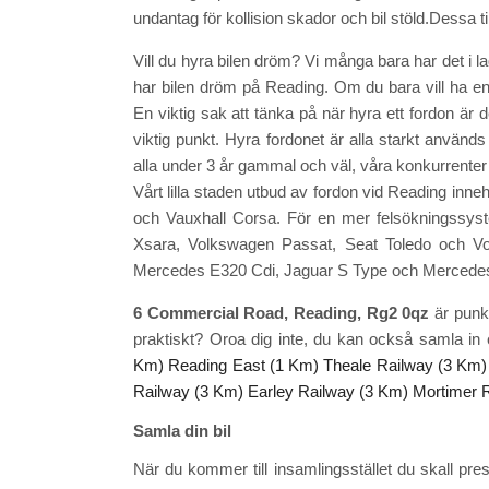
undantag för kollision skador och bil stöld.Dessa ti
Vill du hyra bilen dröm? Vi många bara har det i la
har bilen dröm på Reading. Om du bara vill ha e
En viktig sak att tänka på när hyra ett fordon är 
viktig punkt. Hyra fordonet är alla starkt används o
alla under 3 år gammal och väl, våra konkurrente
Vårt lilla staden utbud av fordon vid Reading inn
och Vauxhall Corsa. För en mer felsökningssyste
Xsara, Volkswagen Passat, Seat Toledo och Vol
Mercedes E320 Cdi, Jaguar S Type och Mercedes
6 Commercial Road, Reading, Rg2 0qz
är punk
praktiskt? Oroa dig inte, du kan också samla in 
Km)
Reading East (1 Km)
Theale Railway (3 Km)
Railway (3 Km)
Earley Railway (3 Km)
Mortimer 
Samla din bil
När du kommer till insamlingsstället du skall presen