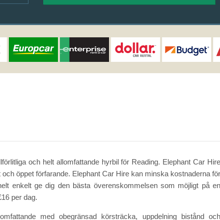
llförlitliga och helt allomfattande hyrbil för Reading. Elephant Car Hir
elt och öppet förfarande. Elephant Car Hire kan minska kostnaderna fö
t helt enkelt ge dig den bästa överenskommelsen som möjligt på e
 £16 per dag.
allomfattande med obegränsad körsträcka, uppdelning bistånd oc