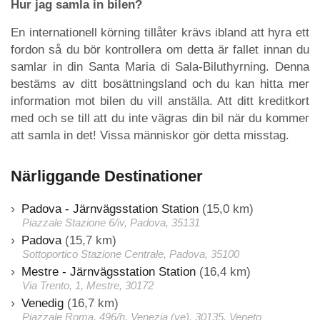
Hur jag samla in bilen?
En internationell körning tillåter krävs ibland att hyra ett
fordon så du bör kontrollera om detta är fallet innan du
samlar in din Santa Maria di Sala-Biluthyrning. Denna
bestäms av ditt bosättningsland och du kan hitta mer
information mot bilen du vill anställa. Att ditt kreditkort
med och se till att du inte vägras din bil när du kommer
att samla in det! Vissa människor gör detta misstag.
Närliggande Destinationer
Padova - Järnvägsstation Station
(15,0 km)
Piazzale Stazione 6/iv, Padova, 35131
Padova
(15,7 km)
Sottoportico Stazione Centrale, Padova, 35100
Mestre - Järnvägsstation Station
(16,4 km)
Via Trento, 1, Mestre, 30172
Venedig
(16,7 km)
Piazzale Roma, 496/h, Venezia (ve), 30135, Veneto