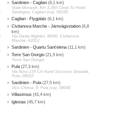
Sardinien - Cagliari
(6,1 km)
r
Viale Monastir, Km 3,350 Close To Hotel
a
Sardegna, Cagliari (ca), 09100
Cagliari - Flygplats
(6,1 km)
Civitanova Marche - Järnvägsstation
(6,8
r
km)
Via Dante Alighieri, 88/90, Civitanova
d
Marche, 62012
)
Sardinien - Quartu Sant'elena
(11,1 km)
u
Torre San Giorgio
(21,9 km)
Torre San Giorgio
Pula
(27,3 km)
a
Via Nora 219 C/o Karel Soccorso Stradale,
r
Pula, 09010
Sardinien - Pula
(27,5 km)
,
Vico Chiesa, 8, Pula (ca), 09040
Villasimius
(41,4 km)
r
Iglesias
(45,7 km)