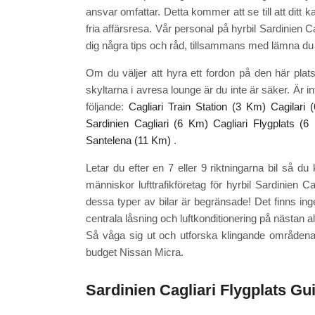
ansvar omfattar. Detta kommer att se till att ditt
fria affärsresa. Vår personal på hyrbil Sardinien Cag
dig några tips och råd, tillsammans med lämna du e
Om du väljer att hyra ett fordon på den här plat
skyltarna i avresa lounge är du inte är säker. Är 
följande:
Cagliari Train Station (3 Km)
Cagilari 
Sardinien Cagliari (6 Km)
Cagliari Flygplats (6
Santelena (11 Km)
.
Letar du efter en 7 eller 9 riktningarna bil så d
människor lufttrafikföretag för hyrbil Sardinien 
dessa typer av bilar är begränsade! Det finns ing
centrala låsning och luftkonditionering på nästan all
Så våga sig ut och utforska klingande områdena 
budget Nissan Micra.
Sardinien Cagliari Flygplats Gu