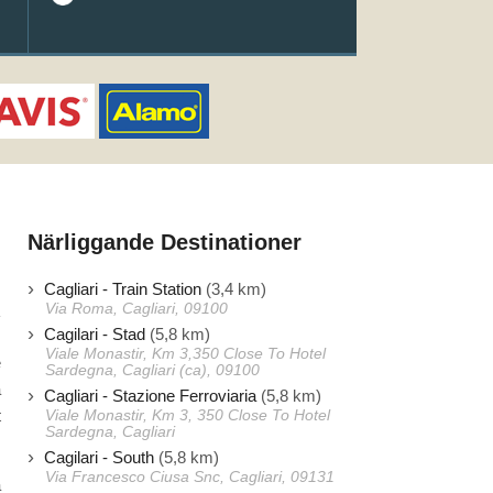
Närliggande Destinationer
Cagliari - Train Station
(3,4 km)
Via Roma, Cagliari, 09100
Cagilari - Stad
(5,8 km)
Viale Monastir, Km 3,350 Close To Hotel
e
Sardegna, Cagliari (ca), 09100
a
Cagliari - Stazione Ferroviaria
(5,8 km)
t
Viale Monastir, Km 3, 350 Close To Hotel
Sardegna, Cagliari
Cagilari - South
(5,8 km)
Via Francesco Ciusa Snc, Cagliari, 09131
a