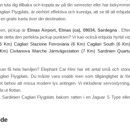
 kan luta dig tillbaka och koppla av på din semester eller har bekymme
liari Flygplats, är oerhört effektiva och kunniga, att se till att erbjud
n gratis karta över din destination.
sen, pickup är
Elmas Airport, Elmas (ca), 09034, Sardegna
. Efte
inte detta den perfekta pickup punkten? Vi kan också erbjuda hyrbil vi
(6 Km)
Cagliari Stazione Ferroviaria (6 Km)
Cagilari South (6 Km
 Km)
Civitanova Marche Järnvägsstation (7 Km)
Sardinien Quart
u kan få hela familjen? Elephant Car Hire har ett antal små och stor
Cagliari Flygplats. Du måste vara snabb men som tillgänglighet är fö
et behov att missa modern lyx antingen. Vi inkluderar servostyrning
a ut flottan.
Sardinien Cagliari Flygplats bakom ratten i en Jaguar S Type elle
ide