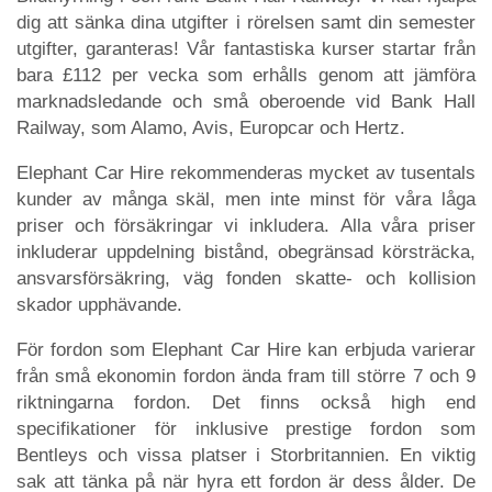
dig att sänka dina utgifter i rörelsen samt din semester
utgifter, garanteras! Vår fantastiska kurser startar från
bara £112 per vecka som erhålls genom att jämföra
marknadsledande och små oberoende vid Bank Hall
Railway, som Alamo, Avis, Europcar och Hertz.
Elephant Car Hire rekommenderas mycket av tusentals
kunder av många skäl, men inte minst för våra låga
priser och försäkringar vi inkludera. Alla våra priser
inkluderar uppdelning bistånd, obegränsad körsträcka,
ansvarsförsäkring, väg fonden skatte- och kollision
skador upphävande.
För fordon som Elephant Car Hire kan erbjuda varierar
från små ekonomin fordon ända fram till större 7 och 9
riktningarna fordon. Det finns också high end
specifikationer för inklusive prestige fordon som
Bentleys och vissa platser i Storbritannien. En viktig
sak att tänka på när hyra ett fordon är dess ålder. De