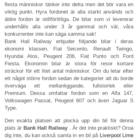
flesta människor tänker inte detta men det bör vara en
viktig punkt. Hyra fordonet är alla starkt används och
äldre fordon är otillförlitliga. De bilar som vi levererar
underhålls alla under 3 år gammal och väl, våra
konkurrenter inte kan säga samma sak!
Bank Hall Railway erbjuder följande bilar i deras
ekonomi klassen. Fiat Seicento, Renault Twingo,
Hyundai Atos, Peugeot 206, Fiat Punto och Ford
Fiesta. Ekonomin bilar är stora för resor kortare
sträckor för ett litet antal människor. Om du letar efter
ett något större fordon sedan de kategorier att du borde
överväga ett mellanliggande, fullstorlek eller
Premium. Dessa omfattar fordon som en Alfa 147,
Volkswagen Passat, Peugeot 607 och även Jaguar S
Type.
Den exakta platsen att plocka upp din bil för denna
plats är
Bank Hall Railway
. Är det inte praktiskt? Oroa
dig inte, du kan också samla in en bil på
Liverpool Lime