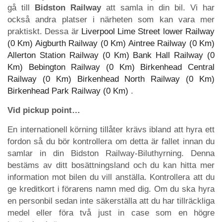
gå till
Bidston Railway
att samla in din bil. Vi har
också andra platser i närheten som kan vara mer
praktiskt. Dessa är
Liverpool Lime Street lower Railway
(0 Km)
Aigburth Railway (0 Km)
Aintree Railway (0 Km)
Allerton Station Railway (0 Km)
Bank Hall Railway (0
Km)
Bebington Railway (0 Km)
Birkenhead Central
Railway (0 Km)
Birkenhead North Railway (0 Km)
Birkenhead Park Railway (0 Km)
.
Vid pickup point…
En internationell körning tillåter krävs ibland att hyra ett
fordon så du bör kontrollera om detta är fallet innan du
samlar in din Bidston Railway-Biluthyrning. Denna
bestäms av ditt bosättningsland och du kan hitta mer
information mot bilen du vill anställa. Kontrollera att du
ge kreditkort i förarens namn med dig. Om du ska hyra
en personbil sedan inte säkerställa att du har tillräckliga
medel eller föra två just in case som en högre