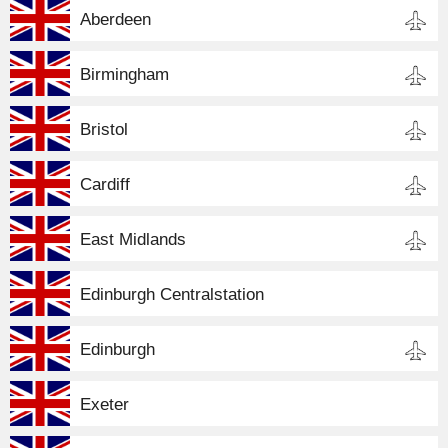
Aberdeen
Birmingham
Bristol
Cardiff
East Midlands
Edinburgh Centralstation
Edinburgh
Exeter