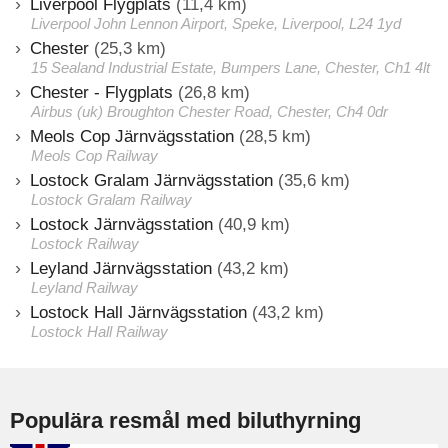
Liverpool Flygplats
(11,4 km)
Liverpool John Lennon Airport, Speke, Liverpool, L24 1yd
Chester
(25,3 km)
15 Sealand Industrial Estate, Bumpers Lane, Chester, Ch1 4lt
Chester - Flygplats
(26,8 km)
Airbus (uk) Broughton Chester Road, Chester, Ch4 0dr
Meols Cop Järnvägsstation
(28,5 km)
Meols Cop Railway
Lostock Gralam Järnvägsstation
(35,6 km)
Lostock Gralam Railway
Lostock Järnvägsstation
(40,9 km)
Lostock Railway
Leyland Järnvägsstation
(43,2 km)
Leyland Railway
Lostock Hall Järnvägsstation
(43,2 km)
Lostock Hall Railway
Populära resmål med biluthyrning