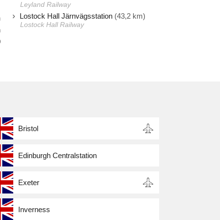
Leyland Railway
Lostock Hall Järnvägsstation
(43,2 km)
n
Lostock Hall Railway
h
0
Bristol
Edinburgh Centralstation
Exeter
Inverness