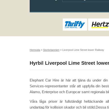
Hemsida
»
Storbritannien
»
Liverpool Lime Street lower Railway
Hyrbil Liverpool Lime Street lowe
Elephant Car Hire är här att tjäna du under din
Services-representanter står att uppfylla din bes
Alamo, Enterprise och Europcar samt regionala bil h
Våra låga priser är fullständigt heltäckande 
undantag för kollision skador och bil stöld.Dessa ti