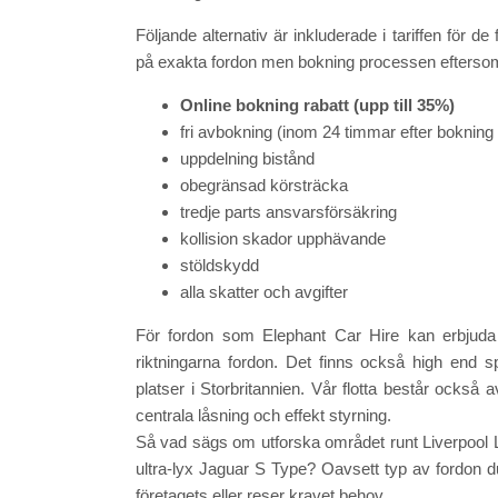
Följande alternativ är inkluderade i tariffen för 
på exakta fordon men bokning processen eftersom
Online bokning rabatt (upp till 35%)
fri avbokning (inom 24 timmar efter bokning 
uppdelning bistånd
obegränsad körsträcka
tredje parts ansvarsförsäkring
kollision skador upphävande
stöldskydd
alla skatter och avgifter
För fordon som Elephant Car Hire kan erbjuda 
riktningarna fordon. Det finns också high end s
platser i Storbritannien. Vår flotta består ocks
centrala låsning och effekt styrning.
Så vad sägs om utforska området runt Liverpool L
ultra-lyx Jaguar S Type? Oavsett typ av fordon d
företagets eller reser kravet behov.