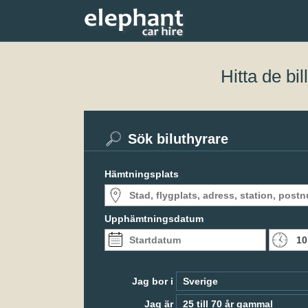
Hitta de bi
Sök biluthyrare
Hämtningsplats
Upphämtningsdatum
Jag bor i
Jag är