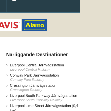
Närliggande Destinationer
Liverpool Central Järnvägsstation
Liverpool Central Railway
Conway Park Järnvägsstation
Conway Park Railway
e
Cressington Järnvägsstation
,
Cressington Railway
Liverpool South Parkway Järnvägsstation
Liverpool South Parkway Railway
h
Liverpool Lime Street Järnvägsstation
(0,4
km)