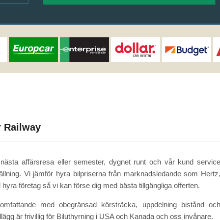
r Railway
 nästa affärsresa eller semester, dygnet runt och vår kund servic
tällning. Vi jämför hyra bilpriserna från marknadsledande som Hertz
yra företag så vi kan förse dig med bästa tillgängliga offerten.
allomfattande med obegränsad körsträcka, uppdelning bistånd oc
llägg är frivillig för Biluthyrning i USA och Kanada och oss invånare.