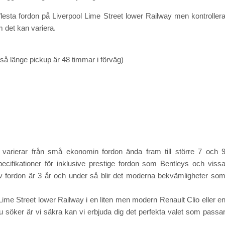
de flesta fordon på Liverpool Lime Street lower Railway men kontroller
 det kan variera.
så länge pickup är 48 timmar i förväg)
varierar från små ekonomin fordon ända fram till större 7 och 
pecifikationer för inklusive prestige fordon som Bentleys och viss
å av fordon är 3 år och under så blir det moderna bekvämligheter so
ime Street lower Railway i en liten men modern Renault Clio eller e
u söker är vi säkra kan vi erbjuda dig det perfekta valet som passa