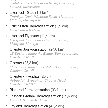
Trafalgar Dock, Waterloo Road, Liverpool,
L3 Obh, Merseyside
a
Liverpool - Stad
(1,3 km)
Trafalgar Dock, Waterloo Road, Liverpool,
L3 Obh, Merseyside
Little Sutton Järnvägsstation
(3,9 km)
Little Sutton Railway
Liverpool Flygplats
(11,4 km)
Liverpool John Lennon Airport, Speke,
Liverpool, L24 1yd
Chester Järnvägsstation
(24,6 km)
15 Sealand Industrial Estate, Bumpers Lane,
Chester, Ch1 4lt
Chester
(25,3 km)
15 Sealand Industrial Estate, Bumpers Lane,
Chester, Ch1 4lt
9
Chester - Flygplats
(26,8 km)
a
Airbus (uk) Broughton Chester Road,
m
Chester, Ch4 0dr
Blackrod Järnvägsstation
(33,1 km)
n
Lostock Gralam Järnvägsstation
(35,6 km)
Lostock Gralam Railway
r
Leyland Järnvägsstation
(43,2 km)