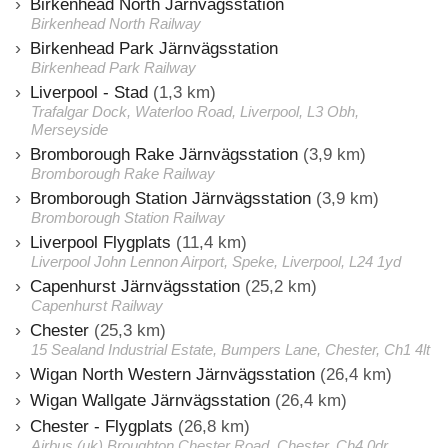
Birkenhead North Järnvägsstation
Birkenhead North Railway
Birkenhead Park Järnvägsstation
Birkenhead Park Railway
Liverpool - Stad
(1,3 km)
Trafalgar Dock, Waterloo Road, Liverpool, L3 Obh,
Merseyside
Bromborough Rake Järnvägsstation
(3,9 km)
Bromborough Rake Railway
Bromborough Station Järnvägsstation
(3,9 km)
Bromborough Station Railway
Liverpool Flygplats
(11,4 km)
Liverpool John Lennon Airport, Speke, Liverpool, L24 1yd
Capenhurst Järnvägsstation
(25,2 km)
Capenhurst Railway
Chester
(25,3 km)
15 Sealand Industrial Estate, Bumpers Lane, Chester, Ch1 4lt
Wigan North Western Järnvägsstation
(26,4 km)
Wigan Wallgate Järnvägsstation
(26,4 km)
Chester - Flygplats
(26,8 km)
Airbus (uk) Broughton Chester Road, Chester, Ch4 0dr