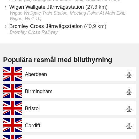
Wigan Wallgate Järnvägsstation
(27,3 km)
Wigan Wallgate Train Station, Meeting Point: At Main Exit,
Wigan, Wn1 1bj
Bromley Cross Järnvägsstation
(40,9 km)
Bromley Cross Railway
Populära resmål med biluthyrning
Aberdeen
Birmingham
Bristol
Cardiff