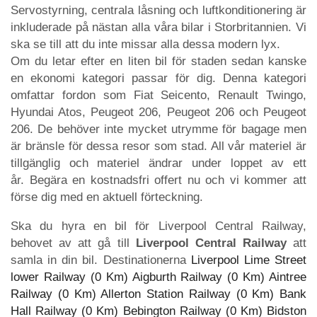
Servostyrning, centrala låsning och luftkonditionering är
inkluderade på nästan alla våra bilar i Storbritannien. Vi
ska se till att du inte missar alla dessa modern lyx.
Om du letar efter en liten bil för staden sedan kanske
en ekonomi kategori passar för dig. Denna kategori
omfattar fordon som Fiat Seicento, Renault Twingo,
Hyundai Atos, Peugeot 206, Peugeot 206 och Peugeot
206. De behöver inte mycket utrymme för bagage men
är bränsle för dessa resor som stad. All vår materiel är
tillgänglig och materiel ändrar under loppet av ett
år. Begära en kostnadsfri offert nu och vi kommer att
förse dig med en aktuell förteckning.
Ska du hyra en bil för Liverpool Central Railway,
behovet av att gå till
Liverpool Central Railway
att
samla in din bil. Destinationerna
Liverpool Lime Street
lower Railway (0 Km)
Aigburth Railway (0 Km)
Aintree
Railway (0 Km)
Allerton Station Railway (0 Km)
Bank
Hall Railway (0 Km)
Bebington Railway (0 Km)
Bidston